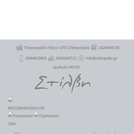
Τσαγκαράδα Πήλιο 37012 Μαγνησία
2426049726
6944653805
2426049722
info@stilvipelio.gr
Αριθμός MHTE:
RECOMMENDED ON
Stilvi