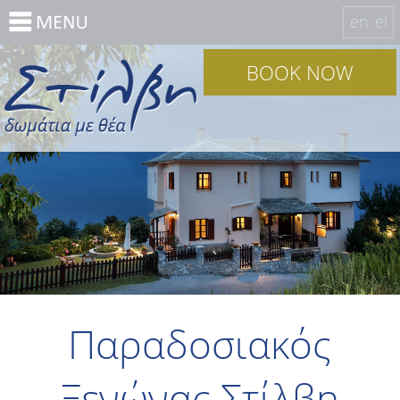
en
el
BOOK NOW
Παραδοσιακός
Ξενώνας Στίλβη