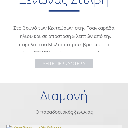
Στο βουνό των Κενταύρων, στην Τσαγκαράδα
Πηλίου και σε απόσταση 5 λεπτών από την
παραλία του Μυλοποτάμου, βρίσκεται ο
ξενώνας ΣΤΙΛΒΗ, πλήρως ανακαινισμένος το
2004.
ΔΕΙΤΕ ΠΕΡΙΣΣΟΤΕΡΑ
Η φυσική ομορφιά, το καταπράσινο τοπίο και
συνάμα η απέραντη θέα του Αιγαίου
εναρμονίζονται έτσι ώστε να σας
Διαμονή
προσφέρουν ένα σκηνικό απόλυτης ηρεμίας
και χαλάρωσης.
Ο παραδοσιακός ξενώνας